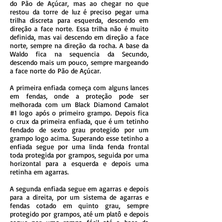
do Pão de Açúcar, mas ao chegar no que
restou da torre de luz é preciso pegar uma
trilha discreta para esquerda, descendo em
direção a face norte. Essa trilha não é muito
definida, mas vai descendo em direção a face
norte, sempre na direção da rocha. A base da
Waldo fica na sequencia da Secundo,
descendo mais um pouco, sempre margeando
a face norte do Pão de Açúcar.
A primeira enfiada começa com alguns lances
em fendas, onde a proteção pode ser
melhorada com um Black Diamond Camalot
#1 logo após o primeiro grampo. Depois fica
o crux da primeira enfiada, que é um tetinho
fendado de sexto grau protegido por um
grampo logo acima. Superando esse tetinho a
enfiada segue por uma linda fenda frontal
toda protegida por grampos, seguida por uma
horizontal para a esquerda e depois uma
retinha em agarras.
A segunda enfiada segue em agarras e depois
para a direita, por um sistema de agarras e
fendas cotado em quinto grau, sempre
protegido por grampos, até um platô e depois