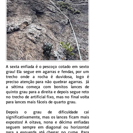
A sexta enfiada é o pescoço cotado em sexto
grau! Ela segue em agarras e fendas, por um
trecho onde a rocha é duvidosa, logo é
preciso atenção para não quebrar agarras. Já
a sétima ​começa com bonitos lances de
quinto grau para a direita e depois segue reto
no trecho de artificial fixo, mas no final volta
para lances mais fáceis de quarto grau.
Depois o grau de dificuldade cai
significativamente, mas os lances ficam mais
expostos! A oitava, nona e décima enfiadas
seguem sempre em diagonal ou horizontal
para a esquerda até chegar no cume. Para