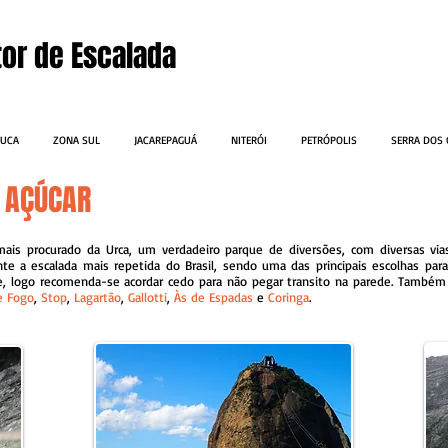
tor de Escalada
IJUCA
ZONA SUL
JACAREPAGUÁ
NITERÓI
PETRÓPOLIS
SERRA DOS
 AÇÚCAR
ais procurado da Urca, um verdadeiro parque de diversões, com diversas via
e a escalada mais repetida do Brasil, sendo uma das principais escolhas pa
e, logo recomenda-se acordar cedo para não pegar transito na parede. Também
e Fogo
,
Stop
,
Lagartão
,
Gallotti
,
Às de Espadas
e
Coringa
.