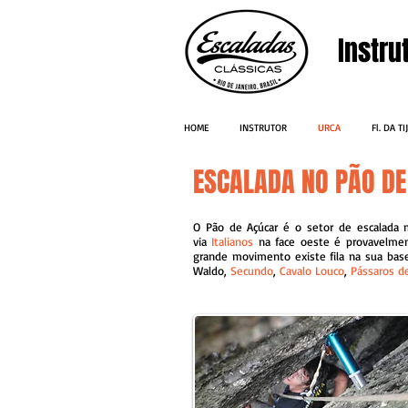
Instru
HOME
INSTRUTOR
URCA
Fl. DA T
ESCALADA NO PÃO DE
O Pão de Açúcar é o setor de escalada m
via
Italianos
na face oeste é provavelment
grande movimento existe fila na sua bas
Waldo,
Secundo
,
Cavalo Louco
,
Pássaros d