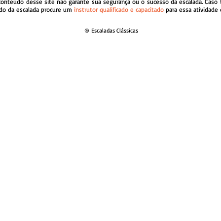
conteúdo desse site não garante sua segurança ou o sucesso da escalada.
Caso 
ndo da escalada procure um
instrutor qualificado e capacitado
para essa atividade 
®
Escaladas Clássicas