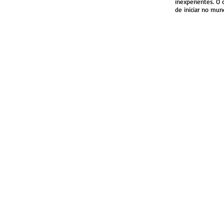
inexperientes.
O 
de iniciar no mu