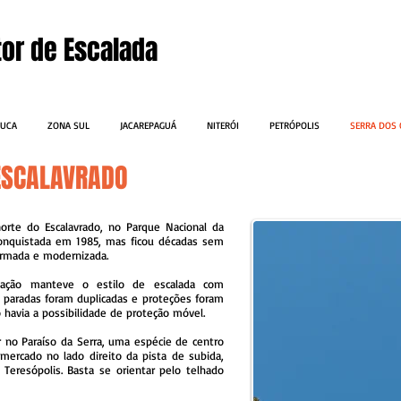
tor de Escalada
IJUCA
ZONA SUL
JACAREPAGUÁ
NITERÓI
PETRÓPOLIS
SERRA DOS
 ESCALAVRADO
 norte do Escalavrado, no Parque Nacional da
 conquistada em 1985, mas ficou décadas sem
ormada e modernizada.
zação manteve o estilo de escalada com
paradas foram duplicadas e proteções foram
 havia a possibilidade de proteção móvel.
r no Paraíso da Serra, uma espécie de centro
mercado no lado direito da pista de subida,
Teresópolis. Basta se orientar pelo telhado