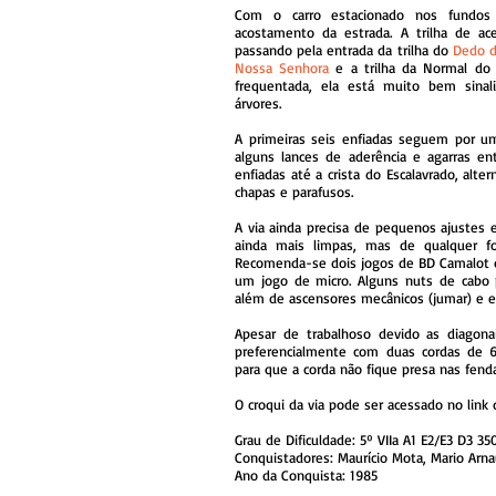
Com o carro estacionado nos fundos 
acostamento da estrada.
A trilha de ac
passando pela entrada da trilha do
Dedo 
Nossa Senhora
e a
trilha da Normal do 
frequentada, ela está muito bem sinali
árvores. ​
A primeiras seis enfiadas seguem por um
alguns lances de aderência e agarras en
enfiadas até a crista do Escalavrado, alter
chapas e parafusos.
A via ainda precisa de pequenos ajustes 
ainda mais limpas, mas de qualquer fo
Recomenda-se dois jogos de BD Camalot d
um jogo de micro. Alguns nuts de cabo p
além de ascensores mecânicos (jumar) e e
Apesar de trabalhoso devido as diagonai
preferencialmente com duas cordas de 6
para que a corda não fique presa nas fenda
O croqui da via pode ser acessado no link
Grau de Dificuldade: 5º VIIa A1 E2/E3 D3 3
Conquistadores: Maurício Mota, Mario Arn
Ano da Conquista: 1985