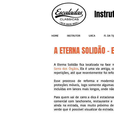
Instru
HOME
INSTRUTOR
URCA
Fl. DA T
A ETERNA SOLIDÃO -
A Eterna Solidão fica localizada na face
Serra dos Órgãos
. Ela é uma via antiga,
repetições, até que recentemente foi ref
Esse processo de reforma e moderni
proteções móveis, logo somente algumas 
incluídas em lances mais longos, onde não
Para quem vai de carro a dica é estaciona
comercial com lanchonete, restaurante e 
ainda na estrada, mas muito próximo de 
verde que é possível visualizar da estrada.