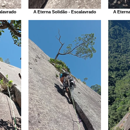
alavrado
A Eterna Solidão - Escalavrado
A Eterna