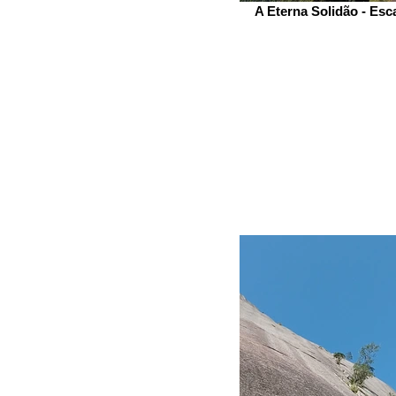
A Eterna Solidão - Esc