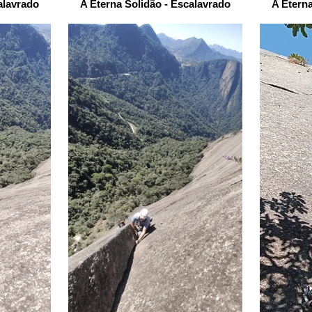
alavrado
A Eterna Solidão - Escalavrado
A Eterna