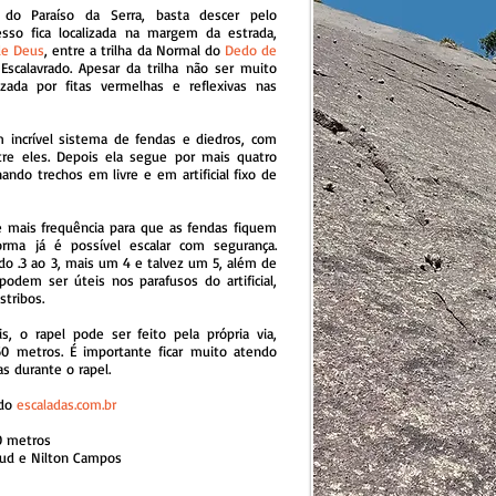
do Paraíso da Serra, basta descer pelo
esso fica localizada na mar
gem da estrada,
de Deus
, entre a trilha da Normal do
Dedo de
Escalavrado. Apesar da trilha não ser muito
zada por fitas vermelhas e reflexivas nas
 incrível sistema de fendas e diedros, com
tre eles. Depois ela segue por mais quatro
nando trechos em livre e em artificial fixo de
e mais frequência para que as fendas fiquem
rma já é possível escalar com segurança.
o .3 ao 3, mais um 4 e talvez um 5, além de
odem ser úteis nos parafusos do artificial,
stribos.
s, o rapel pode ser feito pela própria via,
0 metros. É importante ficar muito atendo
s durante o rapel.
 do
escaladas.com.br
50 metros
aud e Nilton Campos